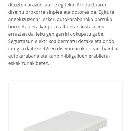
dituzten arazoei aurre egiteko. Produktuaren
diseinu orokorra sinplea eta dotorea da. Egitura
angeluzuzenari esker, autokarabanako barruko
hormetan eta kanpoko alboetan instalatzea
errazten da, leku gehigarririk okupatu gabe.
Segurtasun elektrikoa bermatu dezake eta ondo
integra daiteke RVren diseinu orokorrean, hainbat
autokarabana eta kanpin-ibilgailuen erabilera-
eskakizunak betez.