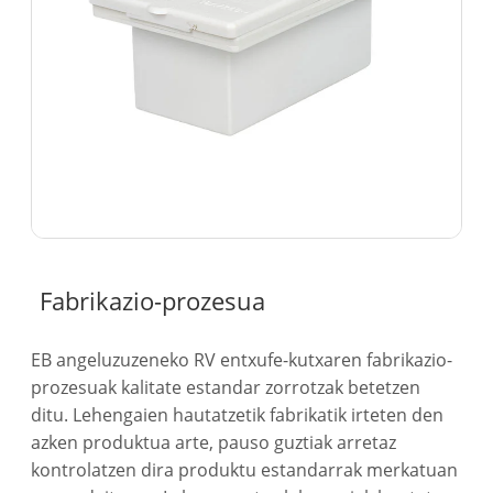
Fabrikazio-prozesua
EB angeluzuzeneko RV entxufe-kutxaren fabrikazio-
prozesuak kalitate estandar zorrotzak betetzen
ditu. Lehengaien hautatzetik fabrikatik irteten den
azken produktua arte, pauso guztiak arretaz
kontrolatzen dira produktu estandarrak merkatuan