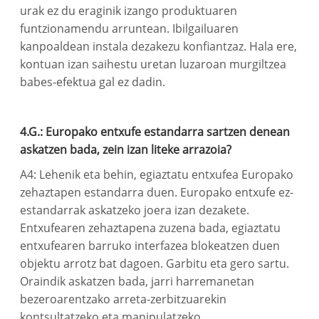
urak ez du eraginik izango produktuaren
funtzionamendu arruntean. Ibilgailuaren
kanpoaldean instala dezakezu konfiantzaz. Hala ere,
kontuan izan saihestu uretan luzaroan murgiltzea
babes-efektua gal ez dadin.
4.G.: Europako entxufe estandarra sartzen denean
askatzen bada, zein izan liteke arrazoia?
A4: Lehenik eta behin, egiaztatu entxufea Europako
zehaztapen estandarra duen. Europako entxufe ez-
estandarrak askatzeko joera izan dezakete.
Entxufearen zehaztapena zuzena bada, egiaztatu
entxufearen barruko interfazea blokeatzen duen
objektu arrotz bat dagoen. Garbitu eta gero sartu.
Oraindik askatzen bada, jarri harremanetan
bezeroarentzako arreta-zerbitzuarekin
kontsultatzeko eta manipulatzeko.