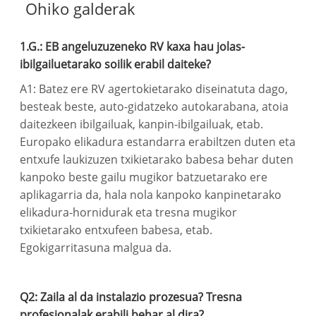
Ohiko galderak
1.G.: EB angeluzuzeneko RV kaxa hau jolas-
ibilgailuetarako soilik erabil daiteke?
A1: Batez ere RV agertokietarako diseinatuta dago,
besteak beste, auto-gidatzeko autokarabana, atoia
daitezkeen ibilgailuak, kanpin-ibilgailuak, etab.
Europako elikadura estandarra erabiltzen duten eta
entxufe laukizuzen txikietarako babesa behar duten
kanpoko beste gailu mugikor batzuetarako ere
aplikagarria da, hala nola kanpoko kanpinetarako
elikadura-hornidurak eta tresna mugikor
txikietarako entxufeen babesa, etab.
Egokigarritasuna malgua da.
Q2: Zaila al da instalazio prozesua? Tresna
profesionalak erabili behar al dira?