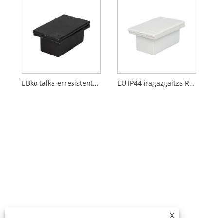
EBko talka-erresistentzia alanbre bobina
EU IP44 iragazgaitza RV entxufe-kutxa
X