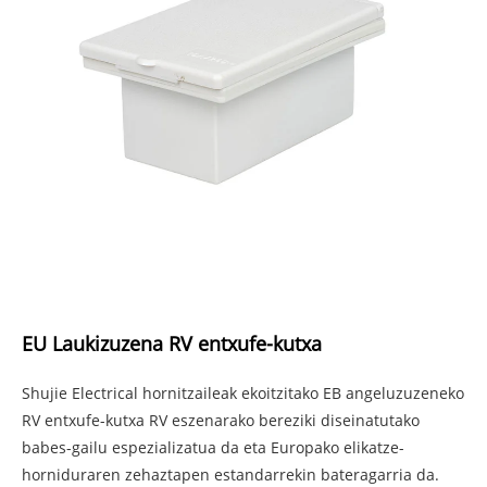
EU Laukizuzena RV entxufe-kutxa
Shujie Electrical hornitzaileak ekoitzitako EB angeluzuzeneko
RV entxufe-kutxa RV eszenarako bereziki diseinatutako
babes-gailu espezializatua da eta Europako elikatze-
horniduraren zehaztapen estandarrekin bateragarria da.