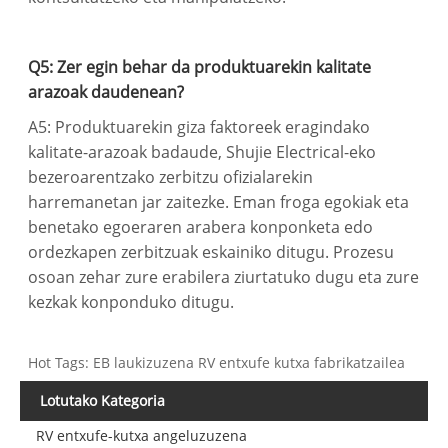
Q5: Zer egin behar da produktuarekin kalitate
arazoak daudenean?
A5: Produktuarekin giza faktoreek eragindako
kalitate-arazoak badaude, Shujie Electrical-eko
bezeroarentzako zerbitzu ofizialarekin
harremanetan jar zaitezke. Eman froga egokiak eta
benetako egoeraren arabera konponketa edo
ordezkapen zerbitzuak eskainiko ditugu. Prozesu
osoan zehar zure erabilera ziurtatuko dugu eta zure
kezkak konponduko ditugu.
Hot Tags: EB laukizuzena RV entxufe kutxa fabrikatzailea
Lotutako Kategoria
RV entxufe-kutxa angeluzuzena