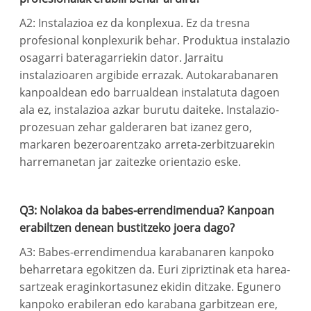
A2: Instalazioa ez da konplexua. Ez da tresna
profesional konplexurik behar. Produktua instalazio
osagarri bateragarriekin dator. Jarraitu
instalazioaren argibide errazak. Autokarabanaren
kanpoaldean edo barrualdean instalatuta dagoen
ala ez, instalazioa azkar burutu daiteke. Instalazio-
prozesuan zehar galderaren bat izanez gero,
markaren bezeroarentzako arreta-zerbitzuarekin
harremanetan jar zaitezke orientazio eske.
Q3: Nolakoa da babes-errendimendua? Kanpoan
erabiltzen denean bustitzeko joera dago?
A3: Babes-errendimendua karabanaren kanpoko
beharretara egokitzen da. Euri zipriztinak eta harea-
sartzeak eraginkortasunez ekidin ditzake. Egunero
kanpoko erabileran edo karabana garbitzean ere,