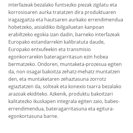
interfazeak bezalako funtsezko piezak zigilatu eta
korrosioaren aurka tratatzen dira produktuaren
iragazgaitza eta hautsaren aurkako errendimendua
hobetzeko, aisialdiko ibilgailuetan kanpoan
erabiltzeko egokia izan dadin, barneko interfazeak
Europako estandarrekin kalibratuta daude,
Europako entxufeekin eta transmisio
egonkorrarekin bateragarritasun ezin hobea
bermatzeko. Ondoren, muntaketa-prozesua egiten
da, non osagai bakoitza zehatz-mehatz muntatzen
den, eta muntaketaren zehaztasuna zorrotz
egiaztatzen da, solteak eta konexio txarra bezalako
arazoak ekiditeko. Azkenik, produktu bakoitzari
kalitatezko ikuskapen integrala egiten zaio, babes-
errendimendua, bateragarritasuna eta egitura-
egonkortasuna barne.