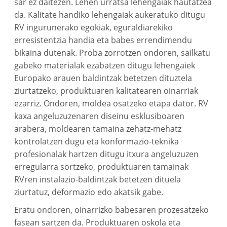
sar ez daitezen. Lehen urratsa lehengaiak hautatzea
da. Kalitate handiko lehengaiak aukeratuko ditugu
RV ingurunerako egokiak, eguraldiarekiko
erresistentzia handia eta babes errendimendu
bikaina dutenak. Proba zorrotzen ondoren, sailkatu
gabeko materialak ezabatzen ditugu lehengaiek
Europako arauen baldintzak betetzen dituztela
ziurtatzeko, produktuaren kalitatearen oinarriak
ezarriz. Ondoren, moldea osatzeko etapa dator. RV
kaxa angeluzuzenaren diseinu esklusiboaren
arabera, moldearen tamaina zehatz-mehatz
kontrolatzen dugu eta konformazio-teknika
profesionalak hartzen ditugu itxura angeluzuzen
erregularra sortzeko, produktuaren tamainak
RVren instalazio-baldintzak betetzen dituela
ziurtatuz, deformazio edo akatsik gabe.
Eratu ondoren, oinarrizko babesaren prozesatzeko
fasean sartzen da. Produktuaren oskola eta