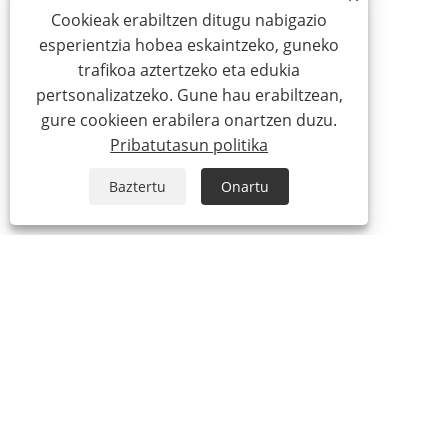
Cookieak erabiltzen ditugu nabigazio
esperientzia hobea eskaintzeko, guneko
trafikoa aztertzeko eta edukia
pertsonalizatzeko. Gune hau erabiltzean,
gure cookieen erabilera onartzen duzu.
Pribatutasun politika
Baztertu
Onartu