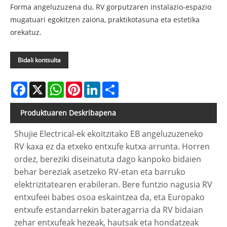
Forma angeluzuzena du, RV gorputzaren instalazio-espazio
mugatuari egokitzen zaiona, praktikotasuna eta estetika
orekatuz.
Bidali kontsulta
Facebook
X
WhatsApp
Pinterest
LinkedIn
Share
Produktuaren Deskribapena
Shujie Electrical-ek ekoitzitako EB angeluzuzeneko
RV kaxa ez da etxeko entxufe kutxa arrunta. Horren
ordez, bereziki diseinatuta dago kanpoko bidaien
behar bereziak asetzeko RV-etan eta barruko
elektrizitatearen erabileran. Bere funtzio nagusia RV
entxufeei babes osoa eskaintzea da, eta Europako
entxufe estandarrekin bateragarria da RV bidaian
zehar entxufeak hezeak, hautsak eta hondatzeak