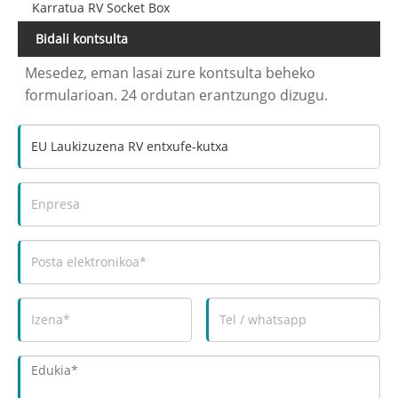
Karratua RV Socket Box
Bidali kontsulta
Mesedez, eman lasai zure kontsulta beheko
formularioan. 24 ordutan erantzungo dizugu.