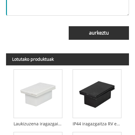
aurkeztu
Lotutako produktuak
Laukizuzena iragazgaitza RV entxufe-kutxa
IP44 iragazgaitza RV entxufe-kutxa