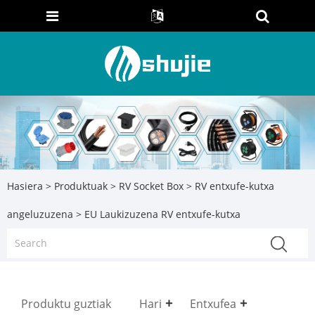
Hasiera
>
Produktuak
>
RV Socket Box
>
RV entxufe-kutxa
angeluzuzena
> EU Laukizuzena RV entxufe-kutxa
Produktu guztiak
Hari
Entxufea