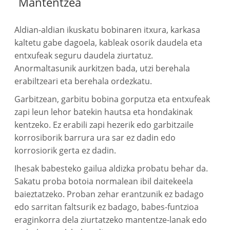
Mantentzea
Aldian-aldian ikuskatu bobinaren itxura, karkasa
kaltetu gabe dagoela, kableak osorik daudela eta
entxufeak seguru daudela ziurtatuz.
Anormaltasunik aurkitzen bada, utzi berehala
erabiltzeari eta berehala ordezkatu.
Garbitzean, garbitu bobina gorputza eta entxufeak
zapi leun lehor batekin hautsa eta hondakinak
kentzeko. Ez erabili zapi hezerik edo garbitzaile
korrosiborik barrura ura sar ez dadin edo
korrosiorik gerta ez dadin.
Ihesak babesteko gailua aldizka probatu behar da.
Sakatu proba botoia normalean ibil daitekeela
baieztatzeko. Proban zehar erantzunik ez badago
edo sarritan faltsurik ez badago, babes-funtzioa
eraginkorra dela ziurtatzeko mantentze-lanak edo