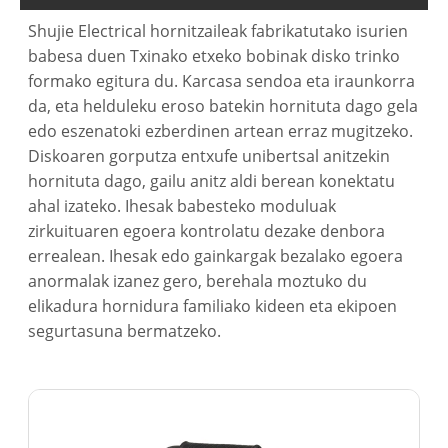
Shujie Electrical hornitzaileak fabrikatutako isurien
babesa duen Txinako etxeko bobinak disko trinko
formako egitura du. Karcasa sendoa eta iraunkorra
da, eta helduleku eroso batekin hornituta dago gela
edo eszenatoki ezberdinen artean erraz mugitzeko.
Diskoaren gorputza entxufe unibertsal anitzekin
hornituta dago, gailu anitz aldi berean konektatu
ahal izateko. Ihesak babesteko moduluak
zirkuituaren egoera kontrolatu dezake denbora
errealean. Ihesak edo gainkargak bezalako egoera
anormalak izanez gero, berehala moztuko du
elikadura hornidura familiako kideen eta ekipoen
segurtasuna bermatzeko.