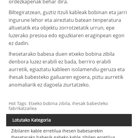
ordezkapenak behar dira.
Biltegiratzean, guztiz itzuli kableak bobinan eta jarri
ingurune lehor eta aireztatu batean tenperatura
altuetatik eta objektu zorrotzetatik urrun, epe
luzerako presioa edo eguzkiaren eraginpean egon
ez dadin.
Ihesetarako babesa duen etxeko bobina zibila
denbora luzez erabili ez bada, berriro erabili
aurretik, egiaztatu kableen isolamendu-geruza eta
ihesak babesteko gailuaren egoera, piztu aurretik
anomaliarik ez dagoela ziurtatzeko.
Hot Tags: Etxeko bobina zibila, ihesak babesteko
fabrikatzailea
Lotutako Kategoria
Zibilaren kable erretilua ihesen babesarekin
Ihesetarako babesik gabeko kable zibilen erretilua