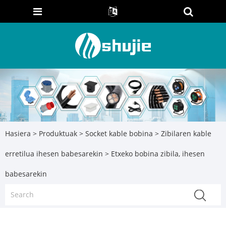
Hasiera
>
Produktuak
>
Socket kable bobina
>
Zibilaren kable
erretilua ihesen babesarekin
> Etxeko bobina zibila, ihesen
babesarekin