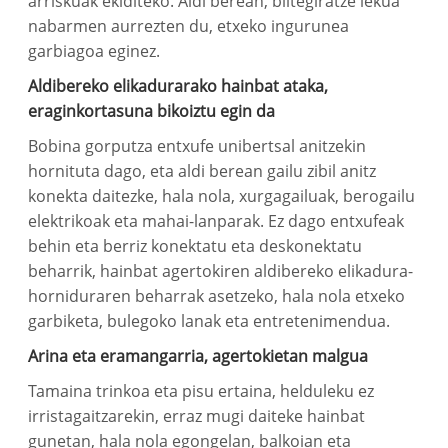
arriskuak ekiditeko. Aldi berean, biltegiratze lekua
nabarmen aurrezten du, etxeko ingurunea
garbiagoa eginez.
Aldibereko elikadurarako hainbat ataka,
eraginkortasuna bikoiztu egin da
Bobina gorputza entxufe unibertsal anitzekin
hornituta dago, eta aldi berean gailu zibil anitz
konekta daitezke, hala nola, xurgagailuak, berogailu
elektrikoak eta mahai-lanparak. Ez dago entxufeak
behin eta berriz konektatu eta deskonektatu
beharrik, hainbat agertokiren aldibereko elikadura-
horniduraren beharrak asetzeko, hala nola etxeko
garbiketa, bulegoko lanak eta entretenimendua.
Arina eta eramangarria, agertokietan malgua
Tamaina trinkoa eta pisu ertaina, helduleku ez
irristagaitzarekin, erraz mugi daiteke hainbat
gunetan, hala nola egongelan, balkoian eta