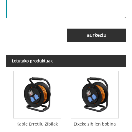
aurkeztu
Lotutako produktuak
Kable Erretilu Zibilak
Etxeko zibilen bobina