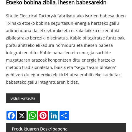
Etxeko bobina zibila, ihesen babesarekin
Shujie Electrical Factory-k fabrikatutako isurien babesa duen
Txinako etxeko bobina segurtasun-energia hartzeko gailu
adimenduna da, etxeetarako eta eskala txikiko eszenatoki
zibiletarako bereziki diseinatua. Kable biltegiratze funtzioak,
portu anitzeko elikadura hornidura eta ihesen babesa
integratzen ditu. Kable nahasien eta energia-sarbide
mugatuaren arazoak konpontzen ditu energia hartzeko
metodo tradizionaletan, baizik eta "segurtasun blokeoa"
gehitzen du eguneroko elektrizitatea erabiltzeko isurketak
babesteko gailu integratuaren bidez.
Bidali kontsulta
Facebook
X
WhatsApp
Pinterest
LinkedIn
Share
Produktuaren Deskribapena