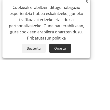
X
Cookieak erabiltzen ditugu nabigazio
esperientzia hobea eskaintzeko, guneko
trafikoa aztertzeko eta edukia
pertsonalizatzeko. Gune hau erabiltzean,
gure cookieen erabilera onartzen duzu.
Pribatutasun politika
Baztertu
Onartu