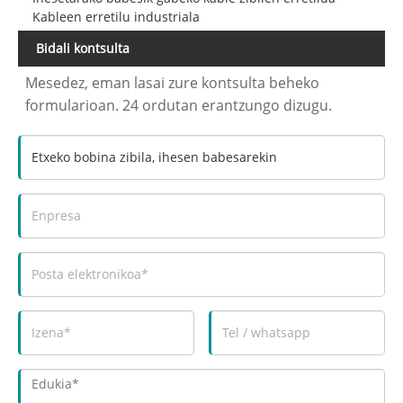
Kableen erretilu industriala
Bidali kontsulta
Mesedez, eman lasai zure kontsulta beheko
formularioan. 24 ordutan erantzungo dizugu.