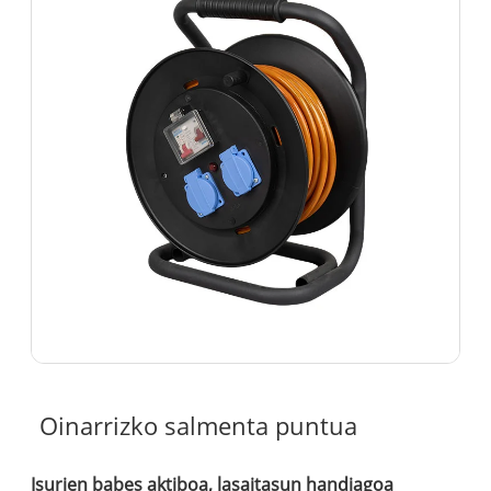
Oinarrizko salmenta puntua
Isurien babes aktiboa, lasaitasun handiagoa