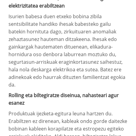
elektrizitatea erabiltzean
Isurien babesa duen etxeko bobina zibila
sentsibilitate handiko ihesak babesteko gailu
batekin hornituta dago, zirkuituaren anomaliak
zehaztasunez hauteman ditzakeena. Ihesak edo
gainkargak hautematen dituenean, elikadura-
hornidura oso denbora laburrean moztuko du,
segurtasun-arriskuak eraginkortasunez saihestuz,
hala nola deskarga elektrikoa eta sutea. Batez ere
adinekoak edo haurrak dituzten familientzat egokia
da.
Rolling eta biltegiratze diseinua, nahasteari agur
esanez
Produktuak ijezketa-egitura leuna hartzen du.
Erabiltzen ez direnean, kableak ondo gorde daitezke
bobinan kableen korapilatze eta estropezu egiteko