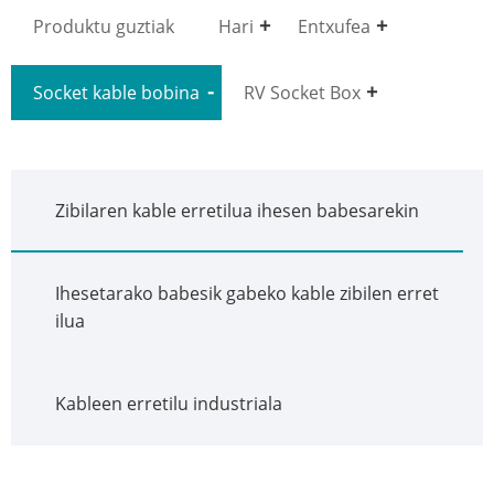
Produktu guztiak
Hari
Entxufea
Socket kable bobina
RV Socket Box
Zibilaren kable erretilua ihesen babesarekin
Ihesetarako babesik gabeko kable zibilen erret
ilua
Kableen erretilu industriala