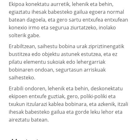
Ekipoa konektatu aurretik, lehenik eta behin,
egiaztatu ihesak babesteko gailua egoera normal
batean dagoela, eta gero sartu entxufea entxufean
konexio irmo eta segurua ziurtatzeko, inolako
solterik gabe.
Erabiltzean, saihestu bobina urak zipriztinengatik
bustitzea edo objektu astunek estutzea, eta ez
pilatu elementu sukoiak edo lehergarriak
bobinaren ondoan, segurtasun arriskuak
saihesteko.
Erabili ondoren, lehenik eta behin, deskonektatu
ekipoen entxufe guztiak, gero, poliki-poliki eta
txukun itzularazi kablea bobinara, eta azkenik, itzali
ihesak babesteko gailua eta gorde leku lehor eta
aireztatu batean.