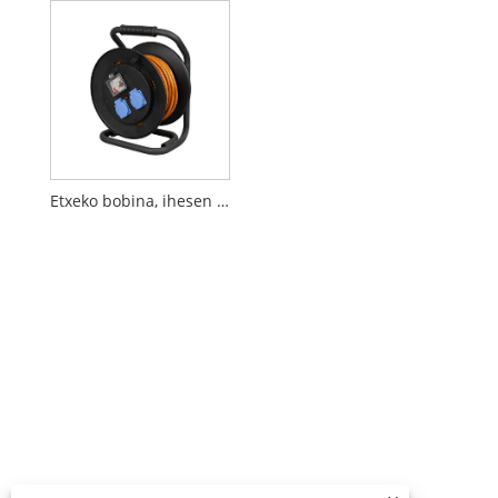
Etxeko bobina, ihesen babesarekin