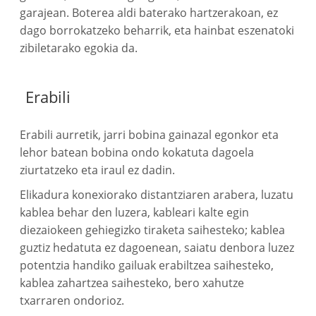
garajean. Boterea aldi baterako hartzerakoan, ez
dago borrokatzeko beharrik, eta hainbat eszenatoki
zibiletarako egokia da.
Erabili
Erabili aurretik, jarri bobina gainazal egonkor eta
lehor batean bobina ondo kokatuta dagoela
ziurtatzeko eta iraul ez dadin.
Elikadura konexiorako distantziaren arabera, luzatu
kablea behar den luzera, kableari kalte egin
diezaiokeen gehiegizko tiraketa saihesteko; kablea
guztiz hedatuta ez dagoenean, saiatu denbora luzez
potentzia handiko gailuak erabiltzea saihesteko,
kablea zahartzea saihesteko, bero xahutze
txarraren ondorioz.